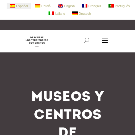
Español
Català
English
Français
Português
Italiano
Deutsch
+34 972 303 360
retecork@retecork.org
MUSEOS Y
CENTROS
DE