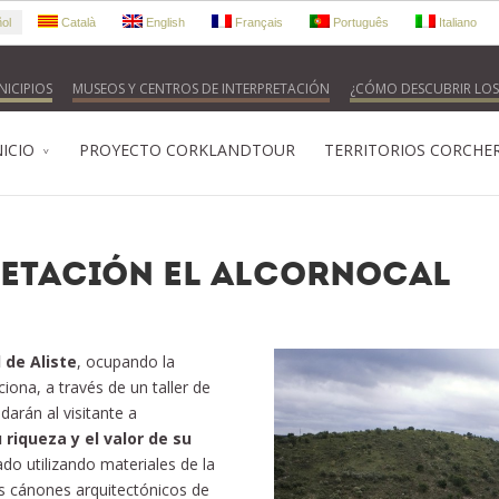
ol
Català
English
Français
Português
Italiano
ICIPIOS
MUSEOS Y CENTROS DE INTERPRETACIÓN
¿CÓMO DESCUBRIR LOS
NICIO
PROYECTO CORKLANDTOUR
TERRITORIOS CORCHE
retación El Alcornocal
 de Aliste
, ocupando la
ciona, a través de un taller de
arán al visitante a
 riqueza y el valor de su
ado utilizando materiales de la
los cánones arquitectónicos de