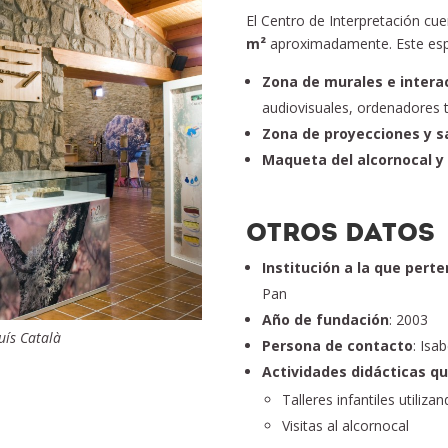
El Centro de Interpretación cu
m²
aproximadamente. Este espac
Zona de murales e intera
audiovisuales, ordenadores tá
Zona de proyecciones y s
Maqueta del alcornocal y
OTROS DATOS
Institución a la que pert
Pan
Año de fundación
: 2003
uís Català
Persona de contacto
: Isa
Actividades didácticas qu
Talleres infantiles utiliz
Visitas al alcornocal