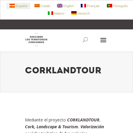
Español
Català
English
Français
Português
Italiano
Deutsch
+34 972 303 360
retecork@retecork.org
CORKLANDTOUR
Mediante el proyecto
CORKLANDTOUR.
Cork, Landscape & Tourism. Valorización