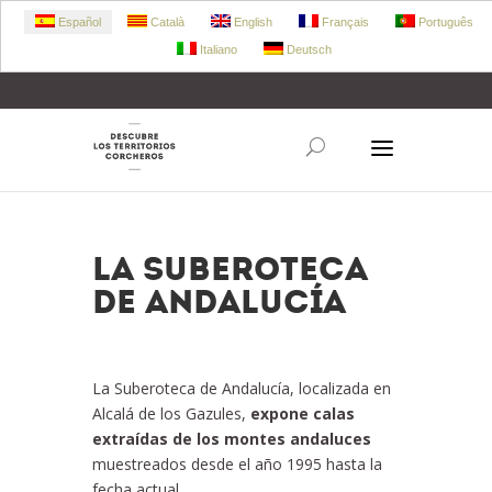
Español
Català
English
Français
Português
Italiano
Deutsch
+34 972 303 360
retecork@retecork.org
La Suberoteca
de Andalucía
La Suberoteca de Andalucía, localizada en
Alcalá de los Gazules,
expone calas
extraídas de los montes andaluces
muestreados desde el año 1995 hasta la
fecha actual.