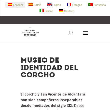
Español
Català
English
Français
Português
Italiano
Deutsch
+34 972 303 360
retecork@retecork.org
Museo de
Identidad del
Corcho
El corcho y San Vicente de Alcántara
han sido compañeros inseparables
desde mediados del siglo XIX
. Desde