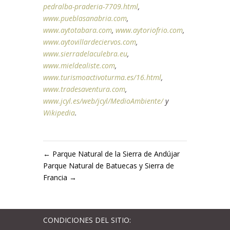
pedralba-praderia-7709.html
,
www.pueblasanabria.com
,
www.aytotabara.com
,
www.aytoriofrio.com
,
www.aytovillardeciervos.com
,
www.sierradelaculebra.eu
,
www.mieldealiste.com
,
www.turismoactivoturma.es/16.html
,
www.tradesaventura.com
,
www.jcyl.es/web/jcyl/MedioAmbiente/
y
Wikipedia
.
←
Parque Natural de la Sierra de Andújar
Parque Natural de Batuecas y Sierra de
Francia
→
CONDICIONES DEL SITIO: