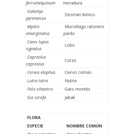
ferrumequinum
herradura
Galemys
Desmán ibérico
pyrenaicus
Myotis
Murciélago ratonero
emarginatus
pardo
Canis lupus
Lobo
signatus
Capreolus
Corzo
capreolus
Cervus elaphus
Ciervo común
Lutra lutra
Nutria
Felis silvestris
Gato montés
Sus scrofa
Jabalí
FLORA
ESPECIE
NOMBRE COMÚN