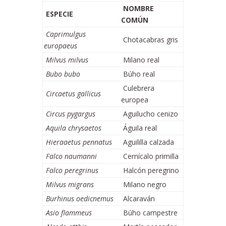
NOMBRE
ESPECIE
COMÚN
Caprimulgus
Chotacabras gris
europaeus
Milvus milvus
Milano real
Bubo bubo
Búho real
Culebrera
Circaetus gallicus
europea
Circus pygargus
Aguilucho cenizo
Aquila chrysaetos
Águila real
Hieraaetus pennatus
Aguililla calzada
Falco naumanni
Cernícalo primilla
Falco peregrinus
Halcón peregrino
Milvus migrans
Milano negro
Burhinus oedicnemus
Alcaraván
Asio flammeus
Búho campestre