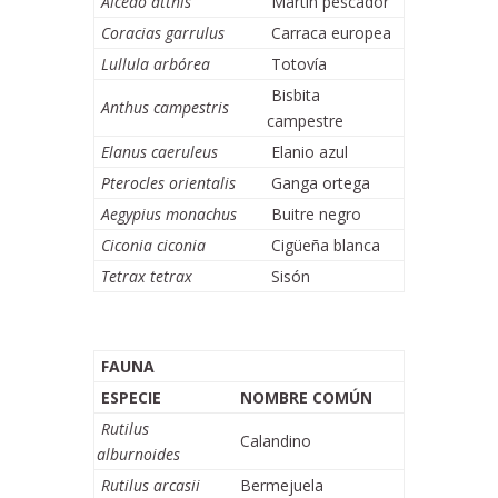
Alcedo atthis
Martín pescador
Coracias garrulus
Carraca europea
Lullula arbórea
Totovía
Bisbita
Anthus campestris
campestre
Elanus caeruleus
Elanio azul
Pterocles orientalis
Ganga ortega
Aegypius monachus
Buitre negro
Ciconia ciconia
Cigüeña blanca
Tetrax tetrax
Sisón
FAUNA
ESPECIE
NOMBRE COMÚN
Rutilus
Calandino
alburnoides
Rutilus arcasii
Bermejuela