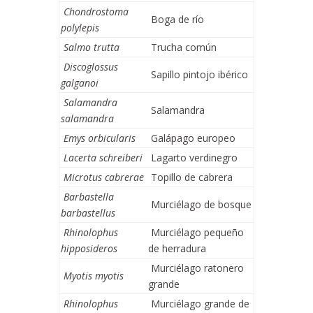
Chondrostoma
Boga de río
polylepis
Salmo trutta
Trucha común
Discoglossus
Sapillo pintojo ibérico
galganoi
Salamandra
Salamandra
salamandra
Emys orbicularis
Galápago europeo
Lacerta schreiberi
Lagarto verdinegro
Microtus cabrerae
Topillo de cabrera
Barbastella
Murciélago de bosque
barbastellus
Rhinolophus
Murciélago pequeño
hipposideros
de herradura
Murciélago ratonero
Myotis myotis
grande
Rhinolophus
Murciélago grande de