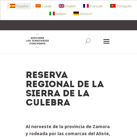
Español
Català
English
Français
Português
Italiano
Deutsch
+34 972 303 360
retecork@retecork.org
Reserva
Regional de la
Sierra de la
Culebra
Al noroeste de la provincia de Zamora
y rodeada por las comarcas del Aliste,