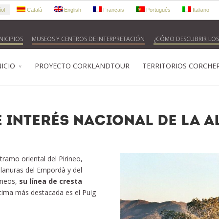
ol
Català
English
Français
Português
Italiano
ICIPIOS
MUSEOS Y CENTROS DE INTERPRETACIÓN
¿CÓMO DESCUBRIR LOS
NICIO
PROYECTO CORKLANDTOUR
TERRITORIOS CORCHE
 Interés Nacional de la A
tramo oriental del Pirineo,
 llanuras del Empordà y del
rineos,
su línea de cresta
 cima más destacada es el Puig