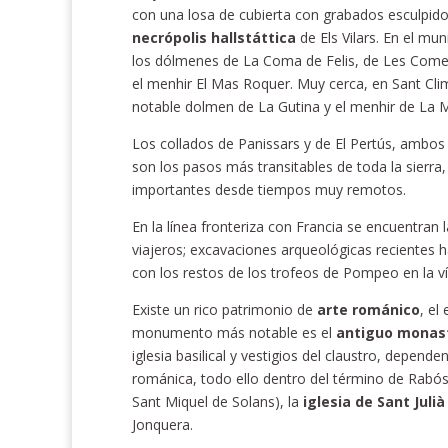
con una losa de cubierta con grabados esculpido
necrópolis hallstáttica
de Els Vilars. En el m
los dólmenes de La Coma de Felis, de Les Comes
el menhir El Mas Roquer. Muy cerca, en Sant Cli
notable dolmen de La Gutina y el menhir de La M
Los collados de Panissars y de El Pertús, ambos
son los pasos más transitables de toda la sierr
importantes desde tiempos muy remotos.
En la línea fronteriza con Francia se encuentran 
viajeros; excavaciones arqueológicas recientes 
con los restos de los trofeos de Pompeo en la vía
Existe un rico patrimonio de
arte románico
, el
monumento más notable es el
antiguo monast
iglesia basilical y vestigios del claustro, depend
románica, todo ello dentro del término de Rabós,
Sant Miquel de Solans), la
iglesia de Sant Julià
Jonquera.