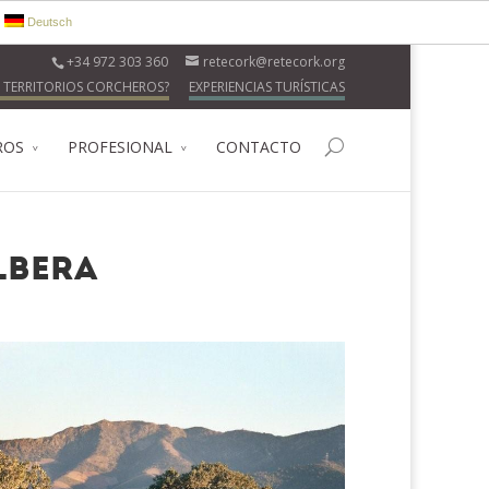
Deutsch
+34 972 303 360
retecork@retecork.org
 TERRITORIOS CORCHEROS?
EXPERIENCIAS TURÍSTICAS
ROS
PROFESIONAL
CONTACTO
lbera