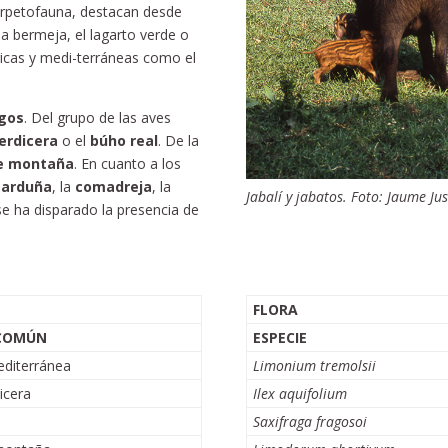
herpetofauna, destacan desde
a bermeja, el lagarto verde o
ricas y medi-terráneas como el
agos
. Del grupo de las aves
erdicera
o el
búho real
. De la
e montaña
. En cuanto a los
arduña
, la
comadreja
, la
Jabalí y jabatos. Foto: Jaume Jus
se ha disparado la presencia de
FLORA
COMÚN
ESPECIE
diterránea
Limonium tremolsii
icera
Ilex aquifolium
Saxifraga fragosoi