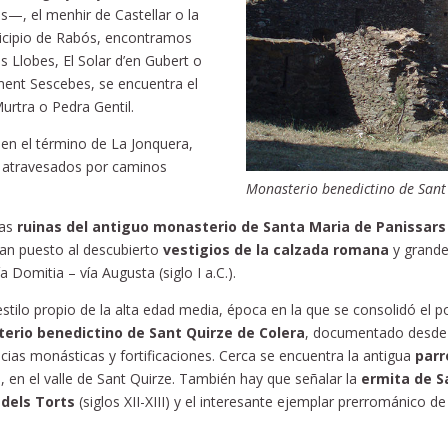
s—, el menhir de Castellar o la
unicipio de Rabós, encontramos
 Llobes, El Solar d’en Gubert o
ment Sescebes, se encuentra el
urtra o Pedra Gentil.
 en el término de La Jonquera,
a, atravesados por caminos
Monasterio benedictino de Sant 
las
ruinas del antiguo monasterio de Santa Maria de Panissars
han puesto al descubierto
vestigios de la calzada romana
y grande
 Domitia – vía Augusta (siglo I a.C.).
 estilo propio de la alta edad media, época en la que se consolidó el p
erio benedictino de Sant Quirze de Colera
, documentado desde e
encias monásticas y fortificaciones. Cerca se encuentra la antigua
parr
 en el valle de Sant Quirze. También hay que señalar la
ermita de S
 dels Torts
(siglos XII-XIII) y el interesante ejemplar prerrománico de 