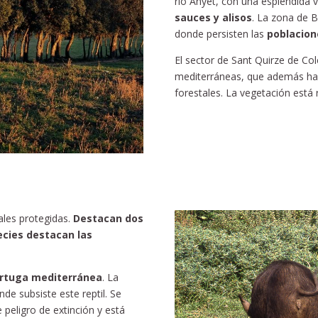
río Anyet, con una espléndida 
sauces y alisos
. La zona de Ba
donde persisten las
poblacion
El sector de Sant Quirze de Co
mediterráneas, que además ha 
forestales. La vegetación está
ales protegidas.
Destacan dos
pecies destacan las
tortuga mediterránea
. La
nde subsiste este reptil. Se
 peligro de extinción y está