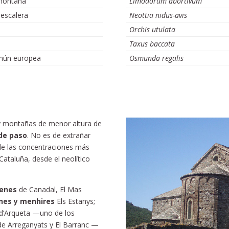
montaña
Limodorum abortivum
escalera
Neottia nidus-avis
Orchis utulata
Taxus baccata
mún europea
Osmunda regalis
s y montañas de menor altura de
de paso
. No es de extrañar
 de las concentraciones más
Cataluña, desde el neolítico
enes
de Canadal, El Mas
nes y menhires
Els Estanys;
 d’Arqueta —uno de los
de Arreganyats y El Barranc —