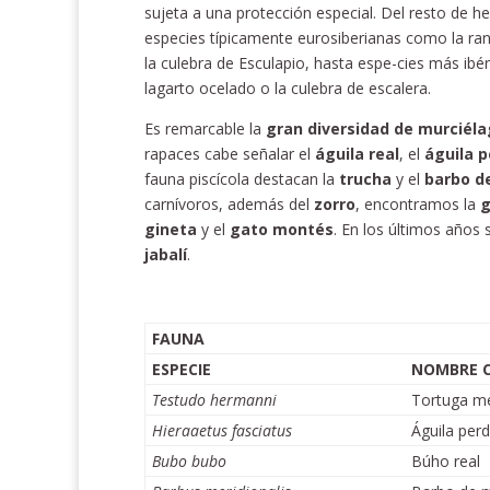
sujeta a una protección especial. Del resto de 
especies típicamente eurosiberianas como la ran
la culebra de Esculapio, hasta espe-cies más ibé
lagarto ocelado o la culebra de escalera.
Es remarcable la
gran diversidad de murciél
rapaces cabe señalar el
águila real
, el
águila p
fauna piscícola destacan la
trucha
y el
barbo d
carnívoros, además del
zorro
, encontramos la
g
gineta
y el
gato montés
. En los últimos años 
jabalí
.
FAUNA
ESPECIE
NOMBRE 
Testudo hermanni
Tortuga me
Hieraaetus fasciatus
Águila perd
Bubo bubo
Búho real