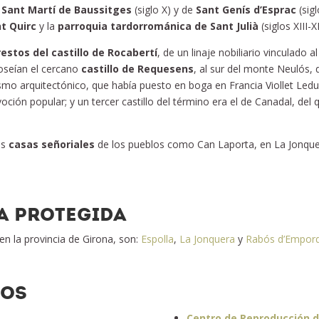
 Sant Martí de Baussitges
(siglo X) y de
Sant Genís d’Esprac
(sigl
t Quirc
y la
parroquia tardorrománica de Sant Julià
(siglos XIII-
restos del castillo de Rocabertí
, de un linaje nobiliario vinculado
oseían el cercano
castillo de Requesens
, al sur del monte Neulós, 
mo arquitectónico, que había puesto en boga en Francia Viollet Ledu
voción popular; y un tercer castillo del término era el de Canadal, del
as
casas señoriales
de los pueblos como Can Laporta, en La Jonque
EA PROTEGIDA
en la provincia de Girona, son:
Espolla
,
La Jonquera
y
Rabós d’Empor
ROS
Centro de Reproducción d