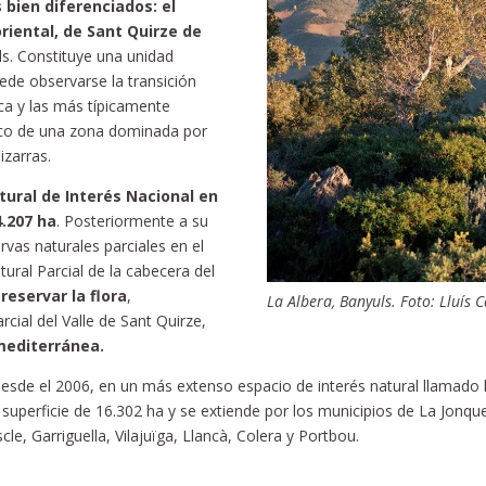
 bien diferenciados: el
riental, de Sant Quirze de
ls. Constituye una unidad
uede observarse la transición
ica y las más típicamente
rco de una zona dominada por
izarras.
tural de Interés Nacional en
4.207 ha
. Posteriormente a su
rvas naturales parciales en el
ural Parcial de la cabecera del
reservar la flora
,
La Albera, Banyuls. Foto: Lluís C
cial del Valle de Sant Quirze,
mediterránea.
, desde el 2006, en un más extenso espacio de interés natural llamado 
 superficie de 16.302 ha y se extiende por los municipios de La Jonque
le, Garriguella, Vilajuïga, Llancà, Colera y Portbou.