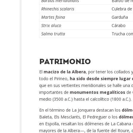
Barbus meridionalis
Barbo de 
Rhinechis scalaris
Culebra de 
Martes foina
Garduña
Strix aluco
Cárabo
Salmo trutta
Trucha co
PATRIMONIO
El
macizo de la Albera
, por tener los collado
todo el Pirineo,
ha sido desde siempre lugar 
que en sus vertientes meridionales se halle una
importantes de
monumentos megalíticos
de 
medio (3500 a.C.) hasta el calcolítico (1800 a.C.).
En el término de La Jonquera destacan los
dólm
Baleta, Els Mesclants, El Pedreguer o los
dólme
en Espolla, resaltan los dólmenes de La Cabana
mayores de la Albera—, de la fuente del Roure, 